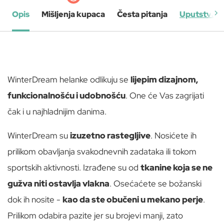
Opis
Mišljenja kupaca
Česta pitanja
Uputstva
WinterDream helanke odlikuju se
lijepim dizajnom,
funkcionalnošću i udobnošću
. One će Vas zagrijati
čak i u najhladnijim danima.
WinterDream su
izuzetno rastegljive
. Nosićete ih
prilikom obavljanja svakodnevnih zadataka ili tokom
sportskih aktivnosti. Izrađene su od
tkanine koja se ne
gužva niti ostavlja vlakna
. Osećaćete se božanski
dok ih nosite -
kao da ste obučeni u mekano perje
.
Prilikom odabira pazite jer su brojevi manji, zato