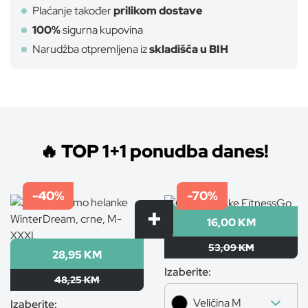
Plaćanje također
prilikom dostave
100%
sigurna kupovina
Narudžba otpremljena iz
skladišča u BIH
pajkice22Mblack
🔥 TOP 1+1 ponudba danes!
-40%
-70%
16,00 KM
53,09 KM
28,95 KM
Izaberite:
48,25 KM
Veličina M
Izaberite: