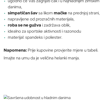
ugodno će Vas zagrijati čak i u najhladnijim zimskim
danima,
simpatičan šav
sa likom
mačke
na prednjoj strani,
napravljene od prozračnih materijala,
roba se ne gužva
i zadržava oblik,
idealno za sportske aktivnosti i razonodu
materijal: spandeks i poliester.
Napomena:
Prije kupovine provjerite mjere u tabeli.
Imajte na umu da je veličina helanki manja.