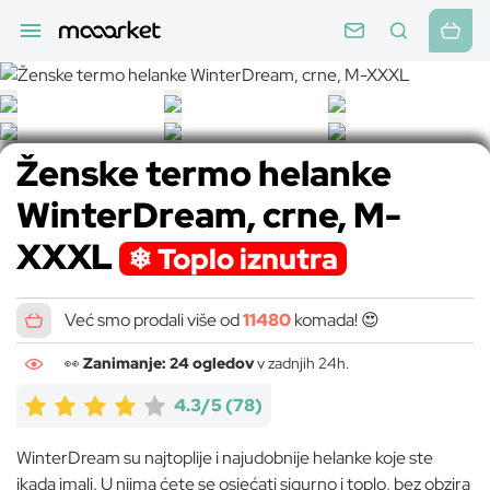
Ženske termo helanke
WinterDream, crne, M-
XXXL
❄ Toplo iznutra
Već smo prodali više od
11480
komada! 😍
👀
Zanimanje: 24 ogledov
v zadnjih 24h.
4.3/5
(78)
WinterDream su najtoplije i najudobnije helanke koje ste
ikada imali. U njima ćete se osjećati sigurno i toplo, bez obzira