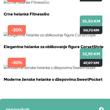
Crne helanke FitnessGo
35,50 KM
-30%
50,72 KM
Elegantne helanke za oblikovanje figure CorsetStyle
32,95 KM
-30%
47,07 KM
Moderne ženske helanke s džepovima SweetPocket