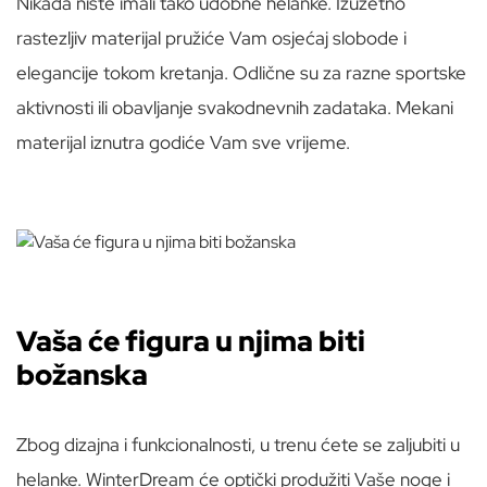
Nikada niste imali tako udobne helanke. Izuzetno
rastezljiv materijal pružiće Vam osjećaj slobode i
elegancije tokom kretanja. Odlične su za razne sportske
aktivnosti ili obavljanje svakodnevnih zadataka. Mekani
materijal iznutra godiće Vam sve vrijeme.
Vaša će figura u njima biti
božanska
Zbog dizajna i funkcionalnosti, u trenu ćete se zaljubiti u
helanke. WinterDream će optički produžiti Vaše noge i