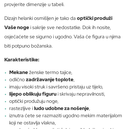
provjerite dimenzije u tabeli.
Dizajn helanki osmišljen je tako da
optički produži
Vaše noge
i sakrije sve nedostatke. Dok ih nosite,
osjećaćete se sigurno i ugodno. Vaša će figura u njima
biti potpuno božanska.
Karakteristike:
Mekane
ženske termo tajice,
odlično
zadržavanje toplote
,
imaju visoki struk i savršeno pristaju uz tijelo,
lijepo oblikuju figuru
i skrivaju nepravilnosti,
optički produžuju noge,
rastezljive i
ludo udobne za nošenje
,
iznutra ćete se razmaziti ugodno mekim materijalom
koji ne ostavlja vlakna,