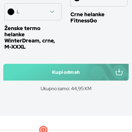
L
Crne helanke
FitnessGo
Ženske termo
helanke
WinterDream, crne,
M-XXXL
Kupi odmah
Ukupno samo: 44,95 KM