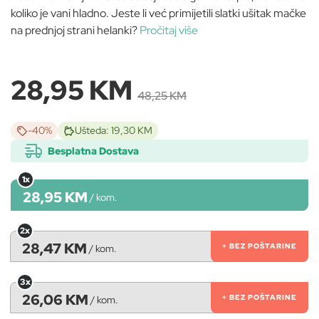
koliko je vani hladno. Jeste li već primijetili slatki ušitak mačke
na prednjoj strani helanki?
Pročitaj više
28,95 KM
48,25 KM
-40%
Ušteda: 19,30 KM
Besplatna Dostava
1x
28,95 KM
/
kom.
2x
28,47 KM
+ BEZ POŠTARINE
/
kom.
3x
26,06 KM
+ BEZ POŠTARINE
/
kom.