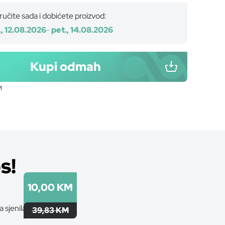
učite sada i dobićete proizvod:
i., 12.08.2026
-
pet., 14.08.2026
Kupi odmah
M
s!
10,00 KM
39,83 KM