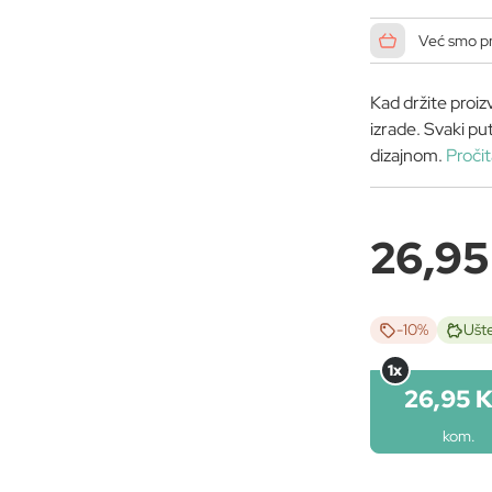
Već smo pr
Kad držite proiz
izrade. Svaki pu
dizajnom.
Pročit
26,9
-10%
Ušt
1x
26,95 
kom.