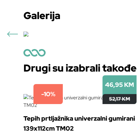
Galerija
Drugi su izabrali takođe
46,95 KM
-10%
52,17 KM
Tepih prtljažnika univerzalni gumirani
139x112cm TM02