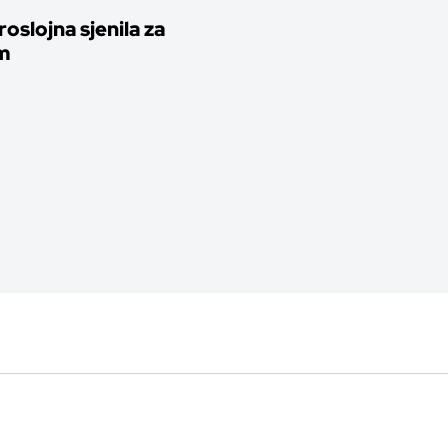
oslojna sjenila za
m