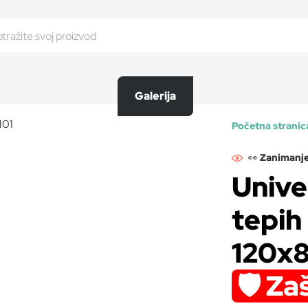
Galerija
Početna stranic
👀
Zanimanje
Unive
tepih 
120x
🛡️ Za