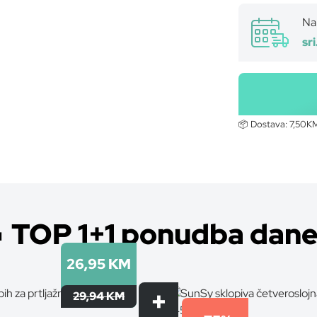
Nar
sr
📦 Dostava:
7,50K
02465
 TOP 1+1 ponudba dane
26,95 KM
29,94 KM