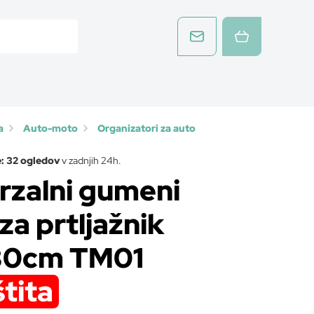
a
Auto-moto
Organizatori za auto
: 32 ogledov
v zadnjih 24h.
rzalni gumeni
za prtljažnik
80cm TM01
štita