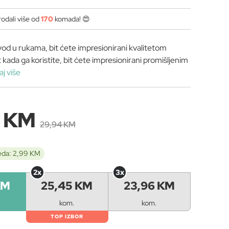
odali više od
170
komada! 😍
vod u rukama, bit ćete impresionirani kvalitetom
t kada ga koristite, bit ćete impresionirani promišljenim
aj više
5 KM
29,94 KM
eda: 2,99 KM
2x
3x
KM
25,45 KM
23,96 KM
kom.
kom.
TOP IZBOR