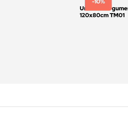
-10%
Univerzalni gumen
120x80cm TM01