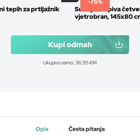
-75%
i tepih za prtljažnik
SunSy sklopiva četver
vjetrobran, 145x80 c
Kupi odmah
Ukupno samo: 36,95 KM
Opis
Česta pitanja