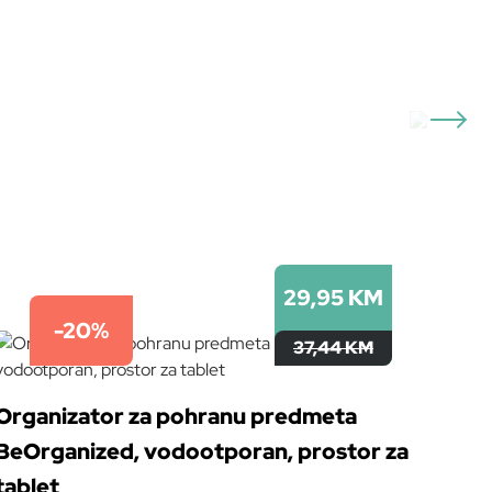
29,95 KM
-20%
37,44 KM
Organizator za pohranu predmeta
BeOrganized, vodootporan, prostor za
tablet