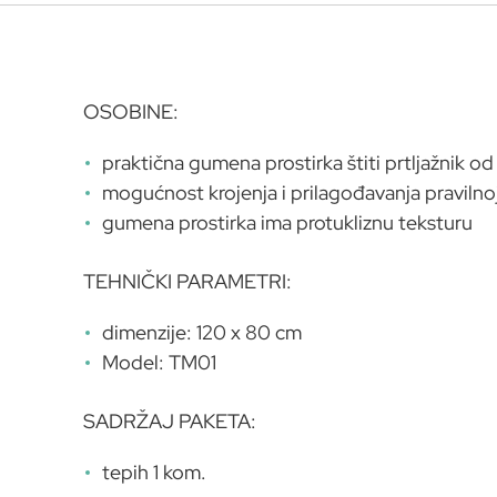
OSOBINE:
praktična gumena prostirka štiti prtljažnik od 
mogućnost krojenja i prilagođavanja pravilnoj
gumena prostirka ima protukliznu teksturu
TEHNIČKI PARAMETRI:
dimenzije: 120 x 80 cm
Model: TM01
SADRŽAJ PAKETA:
tepih 1 kom.