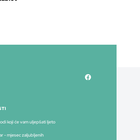
TI
odi koji će vam uljepšati ljeto
r - mjesec zaljubljenih