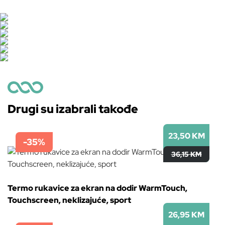
Drugi su izabrali takođe
23,50 KM
-35%
36,15 KM
Termo rukavice za ekran na dodir WarmTouch,
Touchscreen, neklizajuće, sport
26,95 KM