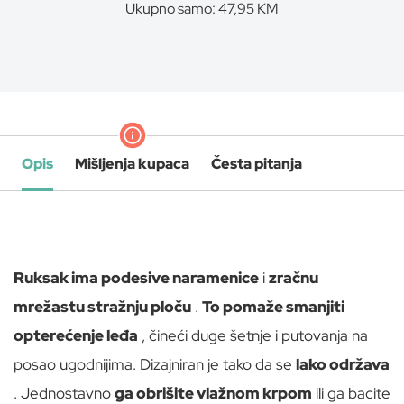
Ukupno samo: 47,95 KM
Opis
Mišljenja kupaca
Česta pitanja
Ruksak ima podesive naramenice
i
zračnu
mrežastu stražnju ploču
.
To pomaže smanjiti
opterećenje leđa
, čineći duge šetnje i putovanja na
posao ugodnijima. Dizajniran je tako da se
lako održava
. Jednostavno
ga obrišite vlažnom krpom
ili ga bacite