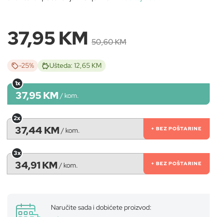
37,95 KM
50,60 KM
-25%
Ušteda: 12,65 KM
1x
37,95 KM
/
kom.
2x
37,44 KM
+ BEZ POŠTARINE
/
kom.
3x
34,91 KM
+ BEZ POŠTARINE
/
kom.
Naručite sada i dobićete proizvod: