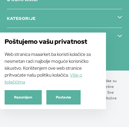
KATEGORIJE
ZADNJE NOVOSTI
Poštujemo vašu privatnost
Web stranica maaarket.ba koristi kolačiće za
nesmetan rad i najbolje moguće korisničko
iskustvo. Korištenjem ove web stranice
prihvaćate našu politiku kolačića.
Više o
© 2019-2026 SILUX B d.o.o.., Sva prava zadržana. Slike su
kolačićima
simbolične i ne jamče svojstva predmeta. Sve pogrešne
informacije i ostale pogreške mogu nam se prijaviti. Sve
Razumijem
Postavke
redovne i internetske cijene već uključuju PDV; i podložne
su promjenama bez prethodne najave.