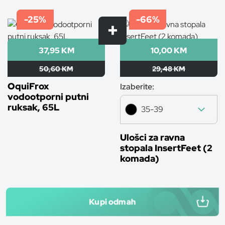
-25%
-66%
37,95 KM
10,00 KM
50,60 KM
29,48 KM
OquiFrox
Izaberite:
vodootporni putni
ruksak, 65L
35-39
Ulošci za ravna
stopala InsertFeet (2
komada)
Kupi odmah