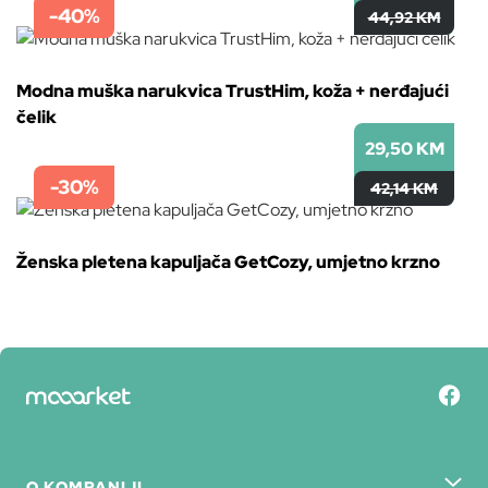
-40%
44,92 KM
Modna muška narukvica TrustHim, koža + nerđajući
čelik
29,50 KM
-30%
42,14 KM
Ženska pletena kapuljača GetCozy, umjetno krzno
O KOMPANIJI