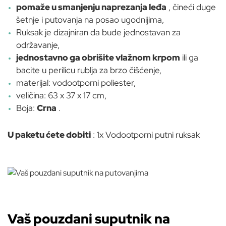
pomaže u smanjenju naprezanja leđa
, čineći duge
šetnje i putovanja na posao ugodnijima,
Ruksak je dizajniran da bude jednostavan za
održavanje,
jednostavno ga obrišite vlažnom krpom
ili ga
bacite u perilicu rublja za brzo čišćenje,
materijal: vodootporni poliester,
veličina: 63 x 37 x 17 cm,
Boja:
Crna
.
U paketu ćete dobiti
: 1x Vodootporni putni ruksak
Vaš pouzdani suputnik na