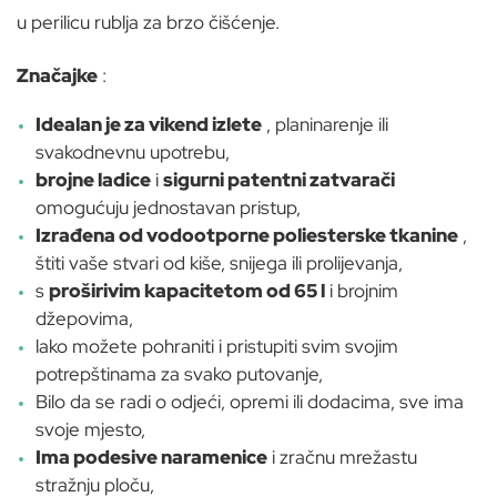
u perilicu rublja za brzo čišćenje.
Značajke
:
Idealan je za vikend izlete
, planinarenje ili
svakodnevnu upotrebu,
brojne ladice
i
sigurni patentni zatvarači
omogućuju jednostavan pristup,
Izrađena od vodootporne poliesterske tkanine
,
štiti vaše stvari od kiše, snijega ili prolijevanja,
s
proširivim kapacitetom od 65 l
i brojnim
džepovima,
lako možete pohraniti i pristupiti svim svojim
potrepštinama za svako putovanje,
Bilo da se radi o odjeći, opremi ili dodacima, sve ima
svoje mjesto,
Ima podesive naramenice
i zračnu mrežastu
stražnju ploču,