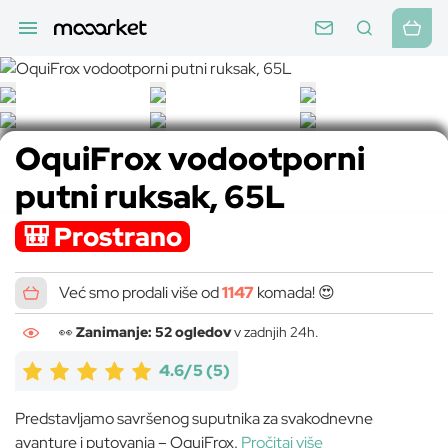
OquiFrox vodootporni
putni ruksak, 65L
🎒 Prostrano
Već smo prodali više od
1147
komada! 😍
👀
Zanimanje: 52 ogledov
v zadnjih 24h.
4.6/5
(5)
Predstavljamo savršenog suputnika za svakodnevne
avanture i putovanja – OquiFrox.
Pročitaj više