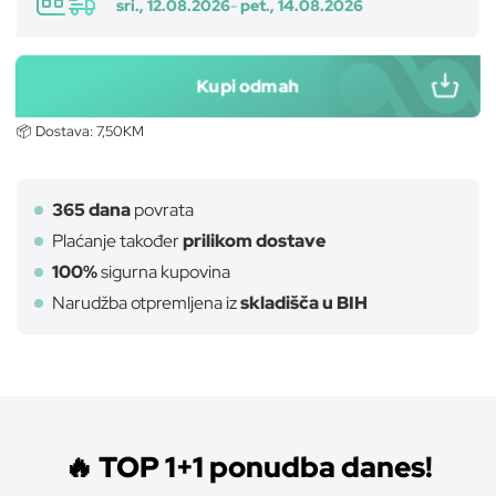
sri., 12.08.2026
-
pet., 14.08.2026
Kupi odmah
📦 Dostava:
7,50KM
365 dana
povrata
Plaćanje također
prilikom dostave
100%
sigurna kupovina
Narudžba otpremljena iz
skladišča u BIH
TREKKO
🔥 TOP 1+1 ponudba danes!