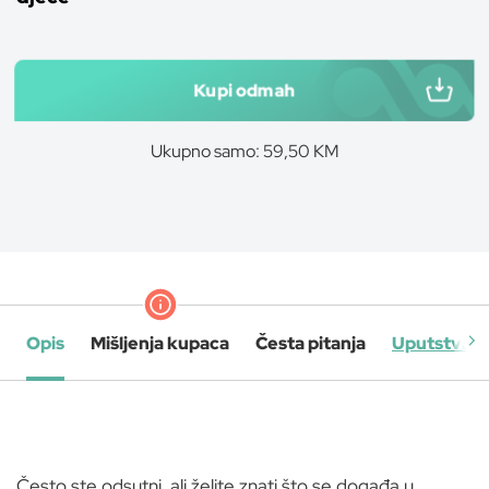
Kupi odmah
Ukupno samo: 59,50 KM
Opis
Mišljenja kupaca
Česta pitanja
Uputstva
Često ste odsutni, ali želite znati što se događa u