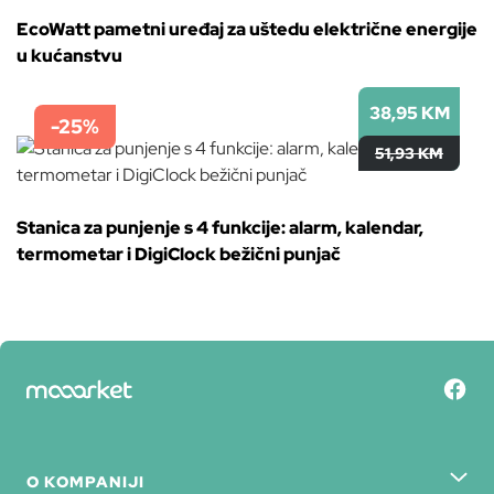
EcoWatt pametni uređaj za uštedu električne energije
u kućanstvu
38,95 KM
-25%
51,93 KM
Stanica za punjenje s 4 funkcije: alarm, kalendar,
termometar i DigiClock bežični punjač
O KOMPANIJI