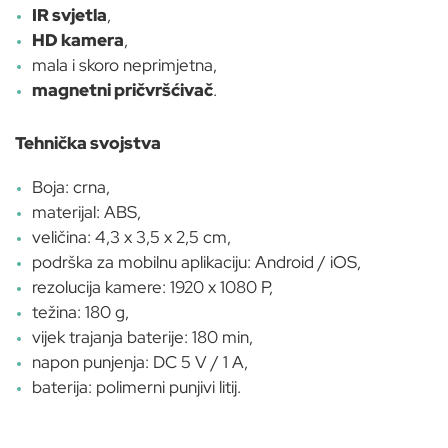
IR svjetla
,
HD kamera
,
mala i skoro neprimjetna,
magnetni pričvršćivač
.
Tehnička svojstva
Boja: crna,
materijal: ABS,
veličina: 4,3 x 3,5 x 2,5 cm,
podrška za mobilnu aplikaciju: Android / iOS,
rezolucija kamere: 1920 x 1080 P,
težina: 180 g,
vijek trajanja baterije: 180 min,
napon punjenja: DC 5 V / 1 A,
baterija: polimerni punjivi litij.