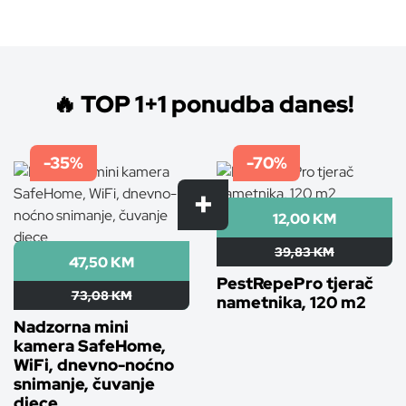
Maaa43
🔥 TOP 1+1 ponudba danes!
-35%
-70%
12,00 KM
39,83 KM
47,50 KM
PestRepePro tjerač
73,08 KM
nametnika, 120 m2
Nadzorna mini
kamera SafeHome,
WiFi, dnevno-noćno
snimanje, čuvanje
djece