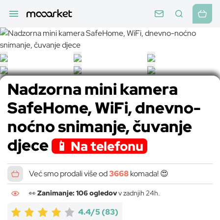
Nadzorna mini kamera
SafeHome, WiFi, dnevno-
noćno snimanje, čuvanje
djece
📱 Na telefonu
Već smo prodali više od
3668
komada! 😍
👀
Zanimanje: 106 ogledov
v zadnjih 24h.
4.4/5
(83)