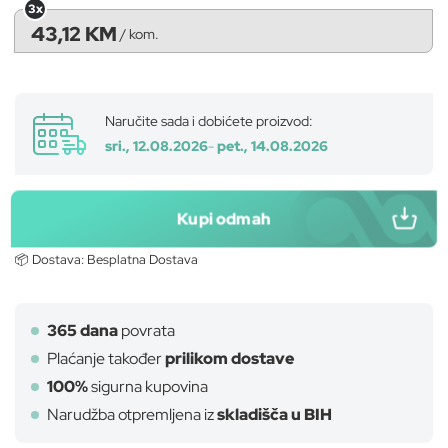
3x
43,12 KM
/
kom.
Naručite sada i dobićete proizvod:
sri., 12.08.2026
-
pet., 14.08.2026
Kupi odmah
📦 Dostava:
Besplatna Dostava
365 dana
povrata
Plaćanje također
prilikom dostave
100%
sigurna kupovina
Narudžba otpremljena iz
skladišča u BIH