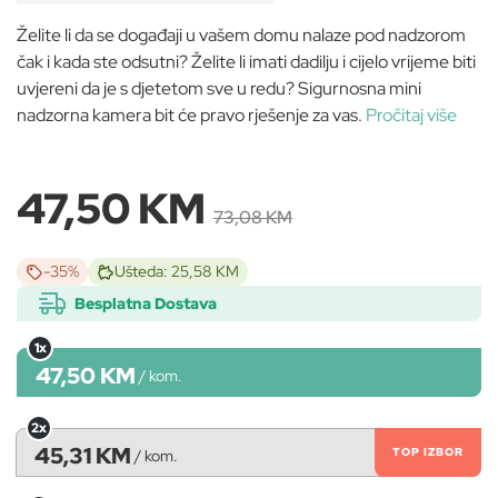
Želite li da se događaji u vašem domu nalaze pod nadzorom
čak i kada ste odsutni? Želite li imati dadilju i cijelo vrijeme biti
uvjereni da je s djetetom sve u redu? Sigurnosna mini
nadzorna kamera bit će pravo rješenje za vas.
Pročitaj više
47,50 KM
73,08 KM
-35%
Ušteda: 25,58 KM
Besplatna Dostava
1x
47,50 KM
/
kom.
2x
45,31 KM
TOP IZBOR
/
kom.