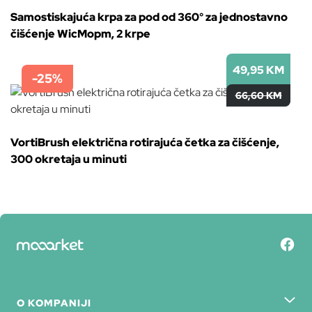
Samostiskajuća krpa za pod od 360° za jednostavno
čišćenje WicMopm, 2 krpe
49,95 KM
-25%
66,60 KM
VortiBrush električna rotirajuća četka za čišćenje,
300 okretaja u minuti
O KOMPANIJI