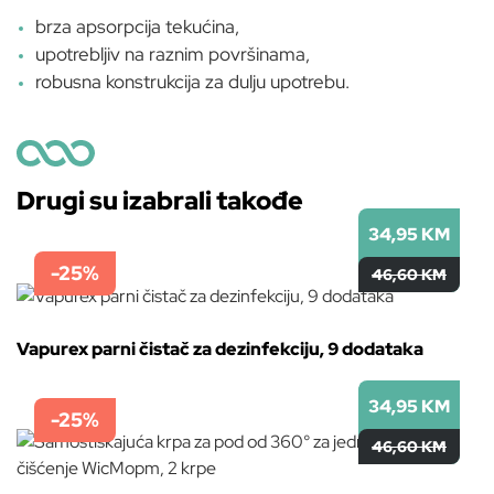
brza apsorpcija tekućina,
upotrebljiv na raznim površinama,
robusna konstrukcija za dulju upotrebu.
Drugi su izabrali takođe
34,95 KM
-25%
46,60 KM
Vapurex parni čistač za dezinfekciju, 9 dodataka
34,95 KM
-25%
46,60 KM