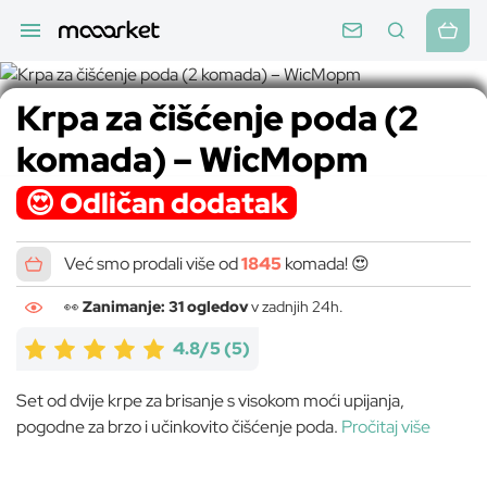
Krpa za čišćenje poda (2
komada) – WicMopm
😍 Odličan dodatak
Već smo prodali više od
1845
komada! 😍
👀
Zanimanje: 31 ogledov
v zadnjih 24h.
4.8/5
(5)
Set od dvije krpe za brisanje s visokom moći upijanja,
pogodne za brzo i učinkovito čišćenje poda.
Pročitaj više