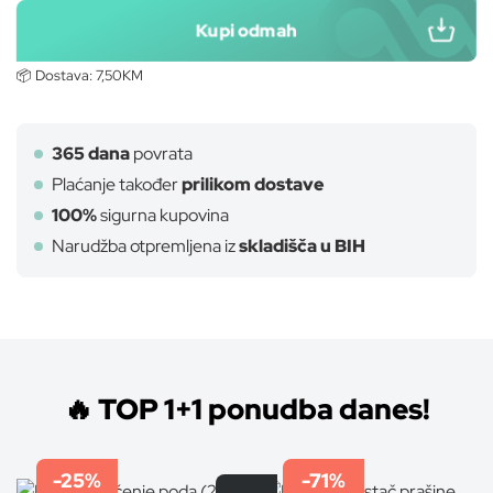
Kupi odmah
📦 Dostava:
7,50KM
365 dana
povrata
Plaćanje također
prilikom dostave
100%
sigurna kupovina
Narudžba otpremljena iz
skladišča u BIH
SVEEPACLOTH
🔥 TOP 1+1 ponudba danes!
-25%
-71%