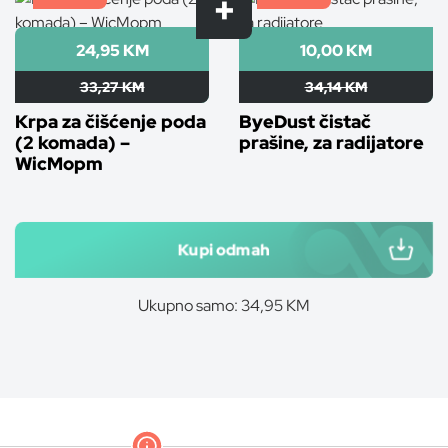
24,95 KM
10,00 KM
33,27 KM
34,14 KM
Krpa za čišćenje poda
ByeDust čistač
(2 komada) –
prašine, za radijatore
WicMopm
Kupi odmah
Ukupno samo: 34,95 KM