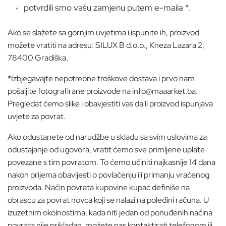
potvrdili smo vašu zamjenu putem e-maila *.
Ako se slažete sa gornjim uvjetima i ispunite ih, proizvod
možete vratiti na adresu: SILUX B d.o.o., Kneza Lazara 2,
78400 Gradiška.
*Izbjegavajte nepotrebne troškove dostava i prvo nam
pošaljite fotografirane proizvode na info@maaarket.ba.
Pregledat ćemo slike i obavjestiti vas da li proizvod ispunjava
uvjete za povrat.
Ako odustanete od narudžbe u skladu sa svim uslovima za
odustajanje od ugovora, vratit ćemo sve primljene uplate
povezane s tim povratom. To ćemo učiniti najkasnije 14 dana
nakon prijema obavijesti o povlačenju ili primanju vraćenog
proizvoda. Način povrata kupovine kupac definiše na
obrascu za povrat novca koji se nalazi na poleđini računa. U
izuzetnim okolnostima, kada niti jedan od ponuđenih načina
povrata nije prikladan, možete nas kontaktirati telefonom ili